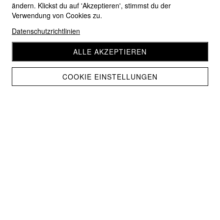
ändern. Klickst du auf 'Akzeptieren', stimmst du der
Verwendung von Cookies zu.
Datenschutzrichtlinien
ALLE AKZEPTIEREN
COOKIE EINSTELLUNGEN
Serviette Happy Birthday
CHF 6.90
CHF 6.20
Home
Geschenksartikel
Zurück zum Shop
AUF LAGER
ARTIKEL-NR.: 13318236
KATEGORIEN:
Geschenksartikel
,
Aktionen