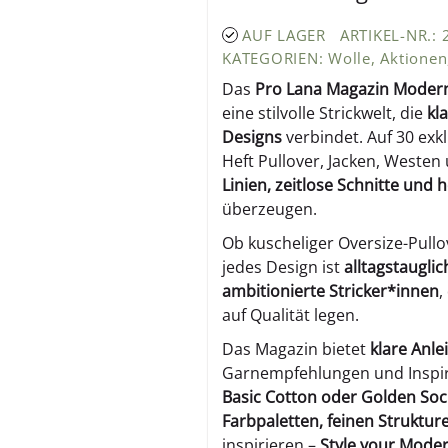
AUF LAGER
ARTIKEL-NR.:
KATEGORIEN:
Wolle
,
Aktionen
Das
Pro Lana Magazin Modern
eine stilvolle Strickwelt, die
kl
Designs
verbindet. Auf 30 exk
Heft Pullover, Jacken, Westen
Linien, zeitlose Schnitte und
überzeugen.
Ob kuscheliger Oversize-Pullo
jedes Design ist
alltagstauglic
ambitionierte Stricker*innen
,
auf Qualität legen.
Das Magazin bietet
klare Anle
Garnempfehlungen und Inspir
Basic Cotton oder Golden Soc
Farbpaletten, feinen Struktu
inspirieren –
Style your Moder