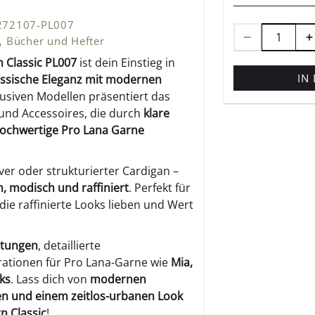
 272107-PL007
,
Bücher und Hefter
 Classic PL007
ist dein Einstieg in
IN
assische Eleganz mit modernen
lusiven Modellen präsentiert das
 und Accessoires, die durch
klare
 hochwertige Pro Lana Garne
ver oder strukturierter Cardigan –
h, modisch und raffiniert
. Perfekt für
 die raffinierte Looks lieben und Wert
itungen
, detaillierte
ationen für Pro Lana-Garne wie
Mia,
ks
. Lass dich von
modernen
ren und einem zeitlos-urbanen Look
n Classic
!