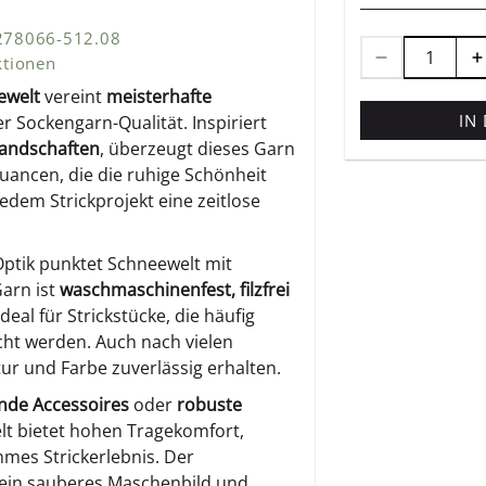
 278066-512.08
ktionen
ewelt
vereint
meisterhafte
IN
 Sockengarn-Qualität. Inspiriert
andschaften
, überzeugt dieses Garn
nuancen, die die ruhige Schönheit
edem Strickprojekt eine zeitlose
ptik punktet Schneewelt mit
Garn ist
waschmaschinenfest, filzfrei
ideal für Strickstücke, die häufig
ht werden. Auch nach vielen
ur und Farbe zuverlässig erhalten.
de Accessoires
oder
robuste
t bietet hohen Tragekomfort,
mes Strickerlebnis. Der
 ein sauberes Maschenbild und