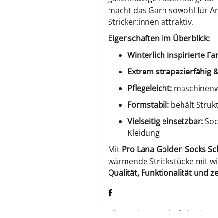
macht das Garn sowohl für An
Stricker:innen attraktiv.
Eigenschaften im Überblick:
Winterlich inspirierte Fa
Extrem strapazierfähig &
Pflegeleicht:
maschinenwa
Formstabil:
behält Struk
Vielseitig einsetzbar:
Soc
Kleidung
Mit
Pro Lana Golden Socks Sc
wärmende Strickstücke mit win
Qualität, Funktionalität und z
Allgemeine Geschäftsbeding