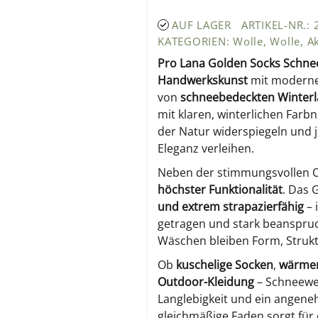
AUF LAGER
ARTIKEL-NR.:
KATEGORIEN:
Wolle
,
Wolle
,
A
Pro Lana Golden Socks Schne
Handwerkskunst
mit moderner
von
schneebedeckten Winterl
mit klaren, winterlichen Farb
der Natur widerspiegeln und j
Eleganz verleihen.
Neben der stimmungsvollen O
höchster Funktionalität
. Das 
und extrem strapazierfähig
– 
getragen und stark beanspruc
Wäschen bleiben Form, Strukt
Ob
kuschelige Socken
,
wärmen
Outdoor-Kleidung
– Schneewel
Langlebigkeit und ein angeneh
gleichmäßige Faden sorgt für