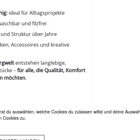
hig:
ideal für Alltagsprojekte
schbar und filzfrei
 und Struktur über Jahre
ken, Accessoires und kreative
rgwelt
entstehen langlebige,
stücke –
für alle, die Qualität, Komfort
den möchten
.
ungen
t du auswählen, welche Cookies du zulassen willst und deine Auswahl 
n Cookies zu.
IMPRESSUM
DATENSCHUTZ
AGB