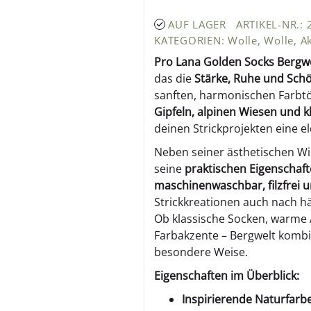
AUF LAGER
ARTIKEL-NR.:
KATEGORIEN:
Wolle
,
Wolle
,
A
Pro Lana Golden Socks Bergw
das die
Stärke, Ruhe und Schö
sanften, harmonischen Farbtö
Gipfeln, alpinen Wiesen und kl
deinen Strickprojekten eine e
Neben seiner ästhetischen W
seine
praktischen Eigenschaf
maschinenwaschbar, filzfrei u
Strickkreationen auch nach h
Ob klassische Socken, warme 
Farbakzente – Bergwelt kombi
besondere Weise.
Eigenschaften im Überblick:
Inspirierende Naturfarb