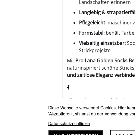
Landschaften erinnern
Langlebig & strapazierfä
Pflegeleicht:
maschinenwa
Formstabil:
behält Farbe
Vielseitig einsetzbar:
Soc
Strickprojekte
Mit
Pro Lana Golden Socks Be
naturinspiriert schöne Strick
und zeitlose Eleganz verbin
Allgemeine Geschäftsbeding
Versandbedingungen
Diese Webseite verwendet Cookies. Hier kanns
'Akzeptieren', stimmst du der Verwendung vo
Datenschutzrichtlinien