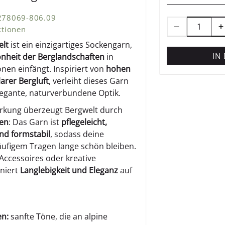
 278069-806.09
ktionen
elt
ist ein einzigartiges Sockengarn,
IN
nheit der Berglandschaften
in
nen einfängt. Inspiriert von
hohen
arer Bergluft
, verleiht dieses Garn
legante, naturverbundene Optik.
irkung überzeugt Bergwelt durch
ten
: Das Garn ist
pflegeleicht,
nd formstabil
, sodass deine
äufigem Tragen lange schön bleiben.
Accessoires oder kreative
niert
Langlebigkeit und Eleganz
auf
en:
sanfte Töne, die an alpine