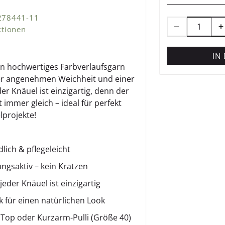
 278441-11
ktionen
IN
ein hochwertiges Farbverlaufsgarn
er angenehmen Weichheit und einer
er Knäuel ist einzigartig, denn der
 immer gleich – ideal für perfekt
lprojekte!
ich & pflegeleicht
gsaktiv – kein Kratzen
jeder Knäuel ist einzigartig
 für einen natürlichen Look
Top oder Kurzarm-Pulli (Größe 40)