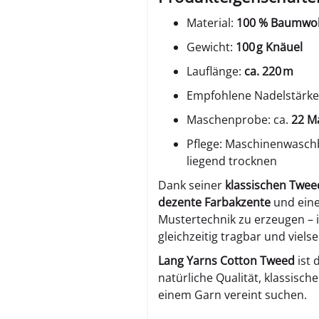
Material:
100 % Baumwol
Gewicht:
100 g Knäuel
Lauflänge:
ca. 220 m
Empfohlene Nadelstärke
Maschenprobe: ca.
22 M
Pflege: Maschinenwaschb
liegend trocknen
Dank seiner
klassischen Twee
dezente Farbakzente
und eine
Mustertechnik zu erzeugen – i
gleichzeitig tragbar und viels
Lang Yarns Cotton Tweed
ist 
natürliche Qualität, klassisch
einem Garn vereint suchen.