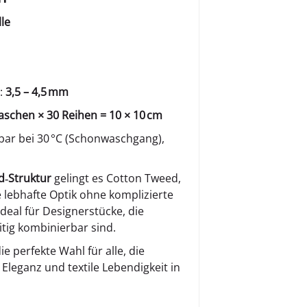
le
:
3,5 – 4,5 mm
aschen × 30 Reihen = 10 × 10 cm
ar bei 30 °C (Schonwaschgang),
d‑Struktur
gelingt es Cotton Tweed,
 lebhafte Optik ohne komplizierte
deal für Designerstücke, die
eitig kombinierbar sind.
die perfekte Wahl für alle, die
e Eleganz und textile Lebendigkeit in