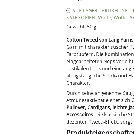
AUF LAGER
ARTIKEL-NR.:
KATEGORIEN:
Wolle
,
Wolle
,
A
Gewicht: 50 g
Cotton Tweed von Lang Yarns
Garn mit charakteristischer 
Farbtupfern. Die Kombinatio
eingearbeiteten Neps verleih
rustikalen Look und eine ange
alltagstaugliche Strick‑ und
Charakter.
Durch seine angenehme Saugf
Atmungsaktivität eignet sich
Pullover, Cardigans, leichte 
Accessoires
. Die klassische S
dezenten Tweed‑Effekt, sorgt 
Produkteigenschafte