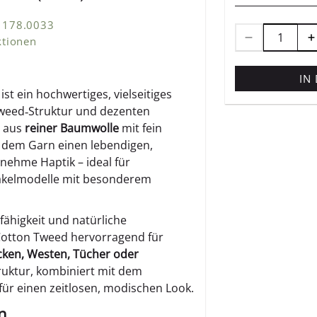
 1178.0033
ktionen
IN
ist ein hochwertiges, vielseitiges
Tweed‑Struktur und dezenten
n aus
reiner Baumwolle
mit fein
t dem Garn einen lebendigen,
nehme Haptik – ideal für
 Häkelmodelle mit besonderem
ähigkeit und natürliche
 Cotton Tweed hervorragend für
Jacken, Westen, Tücher oder
truktur, kombiniert mit dem
für einen zeitlosen, modischen Look.
n